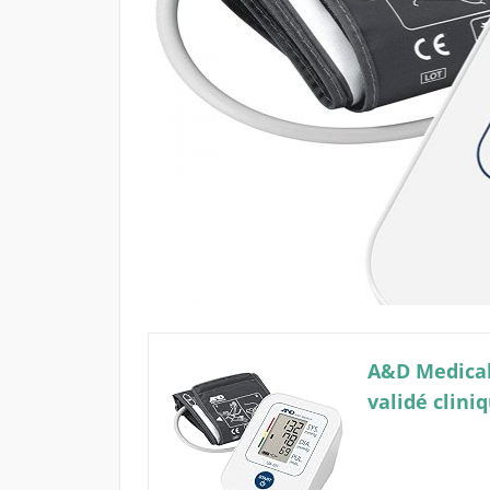
A&D Medical
validé clin