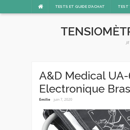
Aller
TESTS ET GUIDE D’ACHAT
TEST 
au
contenu
TENSIOMÈTR
J
A&D Medical UA-
Electronique Bras
Emilie
juin 7, 2020